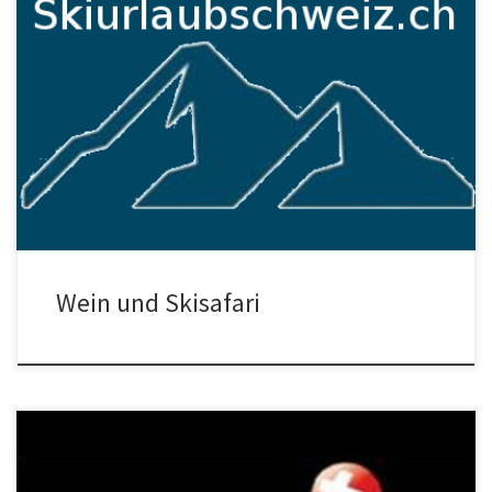
Skifahren ab Walliser Stadt https://www.martigny.com – Skisafari
Wallis https://www.hotel-martigny.com/de/aktivitaeten/das-wallis-
im-winter/ Skiurlaub Schweiz ab Walliser Stadt Seo im aufbau,
siehe https://www.skiurlaubschweiz.ch/skiurlaub-wallis/ Skiurlaub
ab Schweizer Stadt? – Städtereisen Schweiz Auf Städtereisen
Schweiz […]
Wein und Skisafari